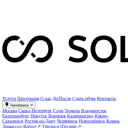
Услуги
Продукция
О нас
До/После
Сдать обувь
Контакты
Челябинск
Москва
Санкт-Петербург
Сочи
Тюмень
Владивосток
Екатеринбург
Иркутск
Воронеж
Калининград
Южно-
Сахалинск
Ростов-на-Дону
Челябинск
Новосибирск
Казань
Лимассол (Кипр) ↗
Тбилиси (Грузия) ↗