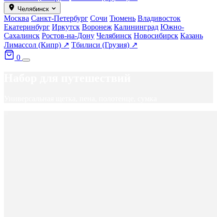
Челябинск
Москва
Санкт-Петербург
Сочи
Тюмень
Владивосток
Екатеринбург
Иркутск
Воронеж
Калининград
Южно-
Сахалинск
Ростов-на-Дону
Челябинск
Новосибирск
Казань
Лимассол (Кипр) ↗
Тбилиси (Грузия) ↗
0
Набор для путешествий
Универсальная щетка, пена, полотенце, сумка