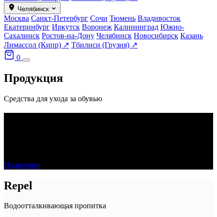
Челябинск
Москва
Санкт-Петербург
Сочи
Тюмень
Владивосток
Екатеринбург
Иркутск
Воронеж
Калининград
Южно-
Сахалинск
Ростов-на-Дону
Челябинск
Новосибирск
Казань
Лимассол (Кипр) ↗
Тбилиси (Грузия) ↗
0
Продукция
Средства для ухода за обувью
SOLE FRESH
Чистящее средство
Подробнее
Repel
Водоотталкивающая пропитка