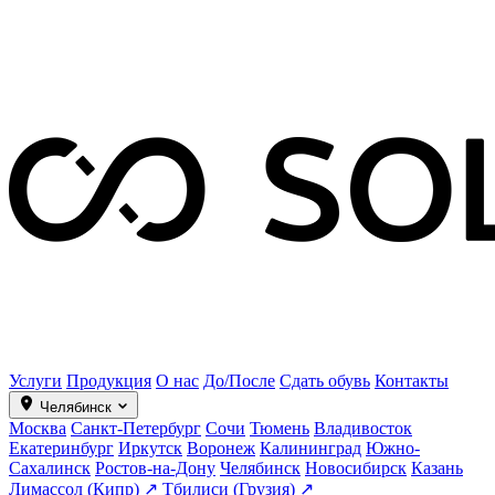
Услуги
Продукция
О нас
До/После
Сдать обувь
Контакты
Челябинск
Москва
Санкт-Петербург
Сочи
Тюмень
Владивосток
Екатеринбург
Иркутск
Воронеж
Калининград
Южно-
Сахалинск
Ростов-на-Дону
Челябинск
Новосибирск
Казань
Лимассол (Кипр) ↗
Тбилиси (Грузия) ↗