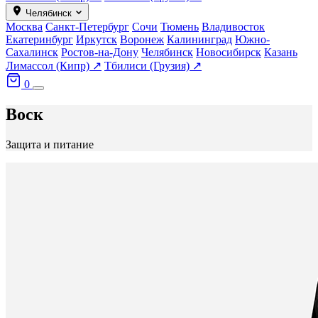
Челябинск
Москва
Санкт-Петербург
Сочи
Тюмень
Владивосток
Екатеринбург
Иркутск
Воронеж
Калининград
Южно-
Сахалинск
Ростов-на-Дону
Челябинск
Новосибирск
Казань
Лимассол (Кипр) ↗
Тбилиси (Грузия) ↗
0
Воск
Защита и питание