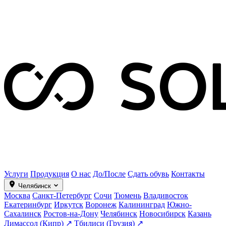
Услуги
Продукция
О нас
До/После
Сдать обувь
Контакты
Челябинск
Москва
Санкт-Петербург
Сочи
Тюмень
Владивосток
Екатеринбург
Иркутск
Воронеж
Калининград
Южно-
Сахалинск
Ростов-на-Дону
Челябинск
Новосибирск
Казань
Лимассол (Кипр) ↗
Тбилиси (Грузия) ↗